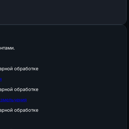
нтами.
арной обработке
я
арной обработке
измельчения
арной обработке