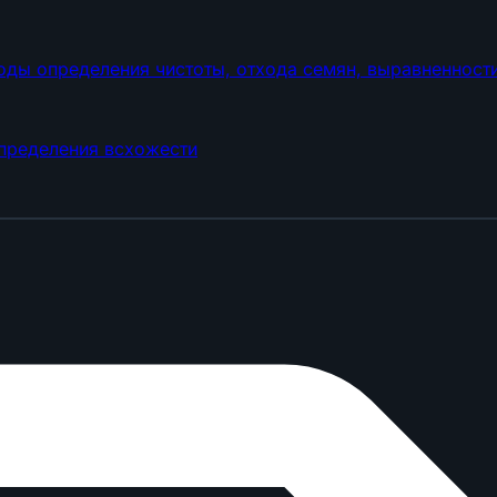
оды определения чистоты, отхода семян, выравненност
определения всхожести