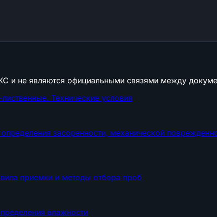
КС и не являются официальными связями между докуме
лиственные. Технические условия
определения засоренности, механической поврежденнос
авила приемки и методы отбора проб
определения влажности