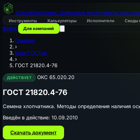
СтройКомплаенс
Цифровые инструменты для стр
Инструменты
Калькуляторы
Исполнители
Своды 
Войти
Для компаний
Главная
›
База ГОСТов
›
ГОСТ 21820.4-76
ОКС 65.020.20
ДЕЙСТВУЕТ
ГОСТ 21820.4-76
Семена хлопчатника. Методы определения наличия о
Введён в действие:
10.09.2010
Скачать документ