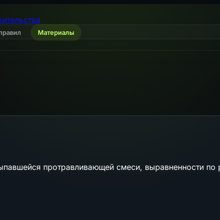
оительства
правил
Материалы
сыпавшейся протравливающей смеси, выравненности по