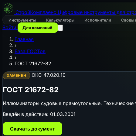
СтройКомплаенс
Цифровые инструменты для стр
Инструменты
Калькуляторы
Исполнители
Своды 
Войти
Для компаний
Главная
›
База ГОСТов
›
ГОСТ 21672-82
ОКС 47.020.10
ЗАМЕНЕН
ГОСТ 21672-82
Иллюминаторы судовые прямоугольные. Технические 
Введён в действие:
01.03.2001
Скачать документ