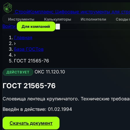
СтройКомплаенс
Цифровые инструменты для стр
Инструменты
Калькуляторы
Исполнители
Своды 
Войти
Для компаний
Главная
›
База ГОСТов
›
ГОСТ 21565-76
ОКС 11.120.10
ДЕЙСТВУЕТ
ГОСТ 21565-76
Слоевища лентеца крупинчатого. Технические требова
Введён в действие:
01.02.1994
Скачать документ