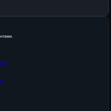
нтами.
порт
рт