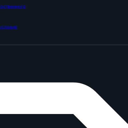
арственного
условия