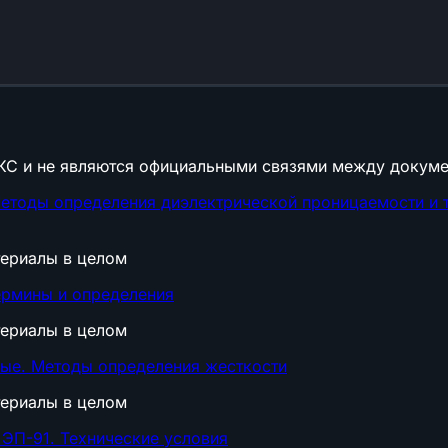
КС и не являются официальными связями между докуме
тоды определения диэлектрической проницаемости и та
териалы в целом
ермины и определения
териалы в целом
ые. Методы определения жесткости
териалы в целом
ЭП-91. Технические условия