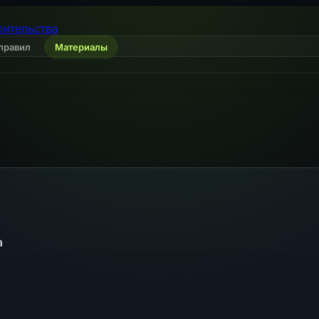
оительства
правил
Материалы
а