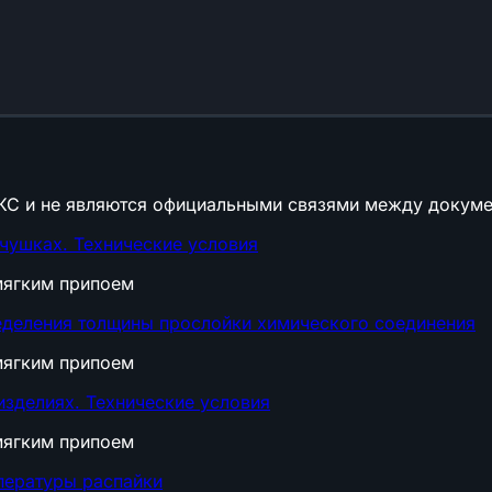
КС и не являются официальными связями между докуме
чушках. Технические условия
мягким припоем
еделения толщины прослойки химического соединения
мягким припоем
зделиях. Технические условия
мягким припоем
пературы распайки