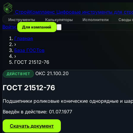
СтройКомплаенс
Цифровые инструменты для стр
Инструменты
Калькуляторы
Исполнители
Своды 
Войти
Для компаний
Главная
›
База ГОСТов
›
ГОСТ 21512-76
ОКС 21.100.20
ДЕЙСТВУЕТ
ГОСТ 21512-76
Подшипники роликовые конические однорядные и шари
Введён в действие:
01.07.1977
Скачать документ