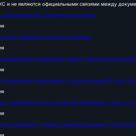
КС и не являются официальными связями между докуме
 цилиндрические. Технические условия
ия
асчета предельной частоты вращения
ия
е шариковые однорядные гибкие. Технические условия
ия
радиальные двухрядные с углом контакта 60 град. Те
ия
е с цилиндрическими роликами одинарные. Типы и ос
ия
атые радиально-упорные комбинированные. Технически
ия