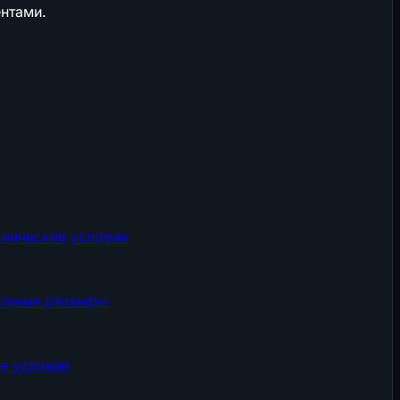
нтами.
хнические условия
новные размеры
е условия