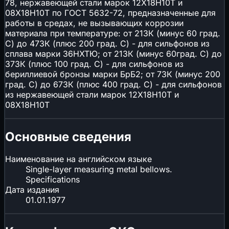
78, нержавеющей стали марок 12Х18Н10Т и
08Х18Н10Т по ГОСТ 5632-72, предназначенные для
работы в средах, не вызывающих коррозии
материала при температуре: от 213К (минус 60 град.
С) до 473К (плюс 200 град. С) - для сильфонов из
сплава марки 36НХТЮ; от 213К (минус 60град. С) до
373К (плюс 100 град. С) - для сильфонов из
бериллиевой бронзы марки БрБ2; от 73К (минус 200
град. С) до 673К (плюс 400 град. С) - для сильфонов
из нержавеющей стали марок 12Х18Н10Т и
08Х18Н10Т
Основные сведения
Наименование на английском языке
Single-layer measuring metal bellows.
Specifications
Дата издания
01.01.1977