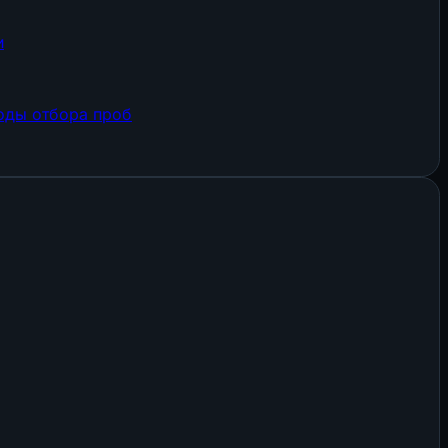
и
оды отбора проб