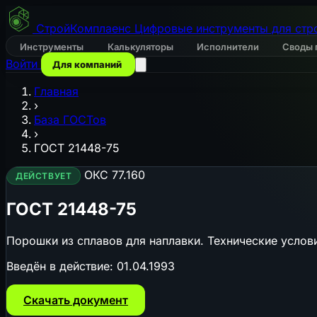
СтройКомплаенс
Цифровые инструменты для стр
Инструменты
Калькуляторы
Исполнители
Своды 
Войти
Для компаний
Главная
›
База ГОСТов
›
ГОСТ 21448-75
ОКС 77.160
ДЕЙСТВУЕТ
ГОСТ 21448-75
Порошки из сплавов для наплавки. Технические услов
Введён в действие:
01.04.1993
Скачать документ