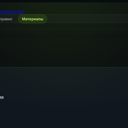
оительства
правил
Материалы
ия