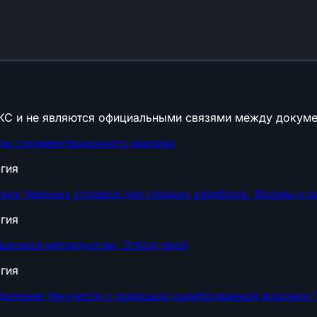
КС и не являются официальными связями между докуме
ды седиментационного анализа
гия
ких твердых сплавов для гладких калибров. Формы и 
гия
шковой металлургии. Отбор проб
гия
еление текучести с помощью калиброванной воронки (