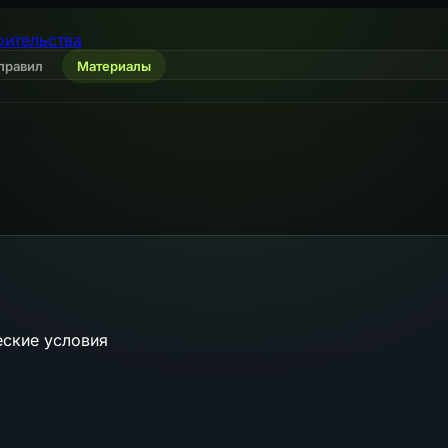
оительства
правил
Материалы
еские условия