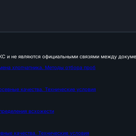
КС и не являются официальными связями между докуме
мена хлопчатника. Методы отбора проб
севные качества. Технические условия
определения всхожести
вные качества. Технические условия