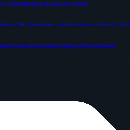
ит. Классификация по размеру кусков
ациты. Классификация по генетическим и технологичес
еления выхода химических продуктов коксования