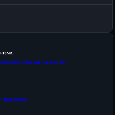
нтами.
оказателю отражения витринита
им параметрам