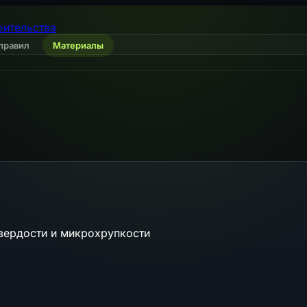
оительства
правил
Материалы
вердости и микрохрупкости