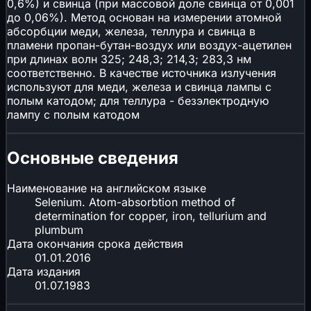
0,6%) и свинца (при массовой доле свинца от 0,001
до 0,06%). Метод основан на измерении атомной
абсорбции меди, железа, теллура и свинца в
пламени пропан-бутан-воздух или воздух-ацетилен
при длинах волн 325; 248,3; 214,3; 283,3 нм
соответственно. В качестве источника излучения
используют для меди, железа и свинца лампы с
полым катодом; для теллура - безэлектродную
лампу с полым катодом
Основные сведения
Наименование на английском языке
Selenium. Atom-absorbtion method of
determination for copper, iron, tellurium and
plumbum
Дата окончания срока действия
01.01.2016
Дата издания
01.07.1983