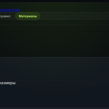
оительства
правил
Материалы
размеры