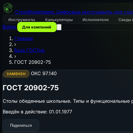
СтройКомплаенс
Цифровые инструменты для стр
Инструменты
Калькуляторы
Исполнители
Своды 
Войти
Для компаний
Главная
›
База ГОСТов
›
ГОСТ 20902-75
ОКС 97.140
ЗАМЕНЕН
ГОСТ 20902-75
Столы обеденные школьные. Типы и функциональные 
Введён в действие:
01.01.1977
Поделиться