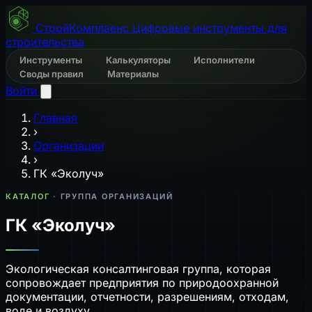
СтройКомплаенс
Цифровые инструменты для
строительства
Инструменты
Калькуляторы
Исполнители
Своды правил
Материалы
Войти
Главная
›
Организации
›
ГК «Эколуч»
КАТАЛОГ
· ГРУППА ОРГАНИЗАЦИЙ
ГК «Эколуч»
Экологическая консалтинговая группа, которая
сопровождает предприятия по природоохранной
документации, отчетности, разрешениям, отходам,
воде и воздуху.